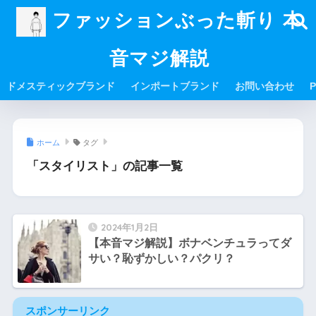
ファッションぶった斬り 本
音マジ解説
ドメスティックブランド
インポートブランド
お問い合わせ
P
ホーム
タグ
「スタイリスト」の記事一覧
2024年1月2日
【本音マジ解説】ボナベンチュラってダ
サい？恥ずかしい？パクリ？
スポンサーリンク