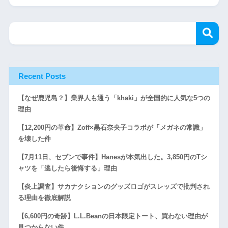
Recent Posts
【なぜ鹿児島？】業界人も通う「khaki」が全国的に人気な5つの
理由
【12,200円の革命】Zoff×黒石奈央子コラボが「メガネの常識」
を壊した件
【7月11日、セブンで事件】Hanesが本気出した。3,850円のTシ
ャツを「逃したら後悔する」理由
【炎上調査】サカナクションのグッズロゴがスレッズで批判され
る理由を徹底解説
【6,600円の奇跡】L.L.Beanの日本限定トート、買わない理由が
見つからない件