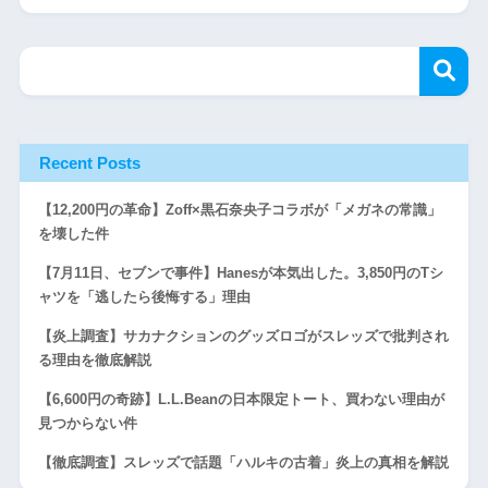
Recent Posts
【12,200円の革命】Zoff×黒石奈央子コラボが「メガネの常識」
を壊した件
【7月11日、セブンで事件】Hanesが本気出した。3,850円のTシ
ャツを「逃したら後悔する」理由
【炎上調査】サカナクションのグッズロゴがスレッズで批判され
る理由を徹底解説
【6,600円の奇跡】L.L.Beanの日本限定トート、買わない理由が
見つからない件
【徹底調査】スレッズで話題「ハルキの古着」炎上の真相を解説