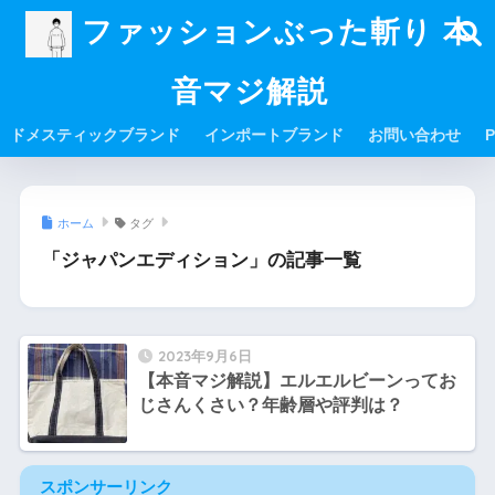
ファッションぶった斬り 本
音マジ解説
ドメスティックブランド
インポートブランド
お問い合わせ
P
ホーム
タグ
「ジャパンエディション」の記事一覧
2023年9月6日
【本音マジ解説】エルエルビーンってお
じさんくさい？年齢層や評判は？
スポンサーリンク