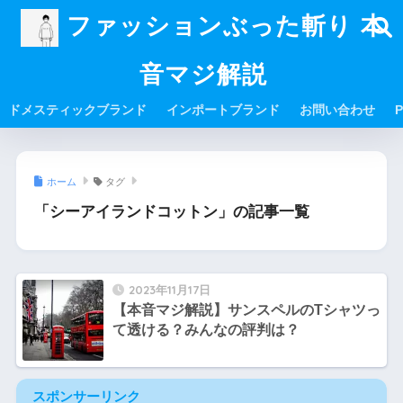
ファッションぶった斬り 本
音マジ解説
ドメスティックブランド
インポートブランド
お問い合わせ
P
ホーム
タグ
「シーアイランドコットン」の記事一覧
2023年11月17日
【本音マジ解説】サンスペルのTシャツっ
て透ける？みんなの評判は？
スポンサーリンク