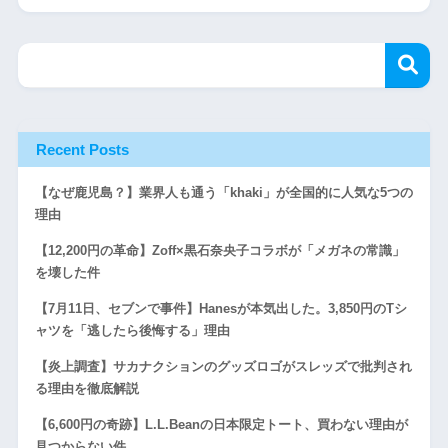
Recent Posts
【なぜ鹿児島？】業界人も通う「khaki」が全国的に人気な5つの
理由
【12,200円の革命】Zoff×黒石奈央子コラボが「メガネの常識」
を壊した件
【7月11日、セブンで事件】Hanesが本気出した。3,850円のTシ
ャツを「逃したら後悔する」理由
【炎上調査】サカナクションのグッズロゴがスレッズで批判され
る理由を徹底解説
【6,600円の奇跡】L.L.Beanの日本限定トート、買わない理由が
見つからない件