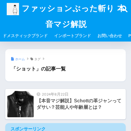
ファッションぶった斬り 本
音マジ解説
ドメスティックブランド
インポートブランド
お問い合わせ
P
ホーム
タグ
「ショット」の記事一覧
2024年8月22日
【本音マジ解説】Schottの革ジャンって
ダサい？芸能人や年齢層とは？
スポンサーリンク