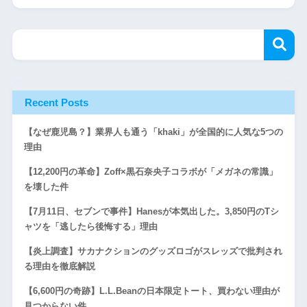
Recent Posts
【なぜ鹿児島？】業界人も通う「khaki」が全国的に人気な5つの
理由
【12,200円の革命】Zoff×黒石奈央子コラボが「メガネの常識」
を壊した件
【7月11日、セブンで事件】Hanesが本気出した。3,850円のTシ
ャツを「逃したら後悔する」理由
【炎上調査】サカナクションのグッズロゴがスレッズで批判され
る理由を徹底解説
【6,600円の奇跡】L.L.Beanの日本限定トート、買わない理由が
見つからない件