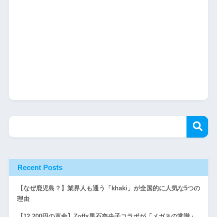
Recent Posts
【なぜ鹿児島？】業界人も通う「khaki」が全国的に人気な5つの
理由
【12,200円の革命】Zoff×黒石奈央子コラボが「メガネの常識」