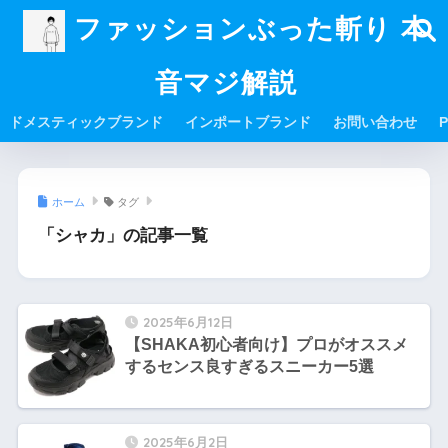
ファッションぶった斬り 本
音マジ解説
ドメスティックブランド
インポートブランド
お問い合わせ
P
ホーム
タグ
「シャカ」の記事一覧
2025年6月12日
【SHAKA初心者向け】プロがオススメ
するセンス良すぎるスニーカー5選
2025年6月2日