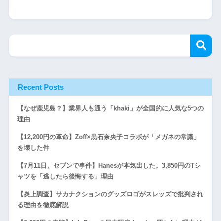
Recent Posts
【なぜ鹿児島？】業界人も通う「khaki」が全国的に人気な5つの
理由
【12,200円の革命】Zoff×黒石奈央子コラボが「メガネの常識」
を壊した件
【7月11日、セブンで事件】Hanesが本気出した。3,850円のTシ
ャツを「逃したら後悔する」理由
【炎上調査】サカナクションのグッズロゴがスレッズで批判され
る理由を徹底解説