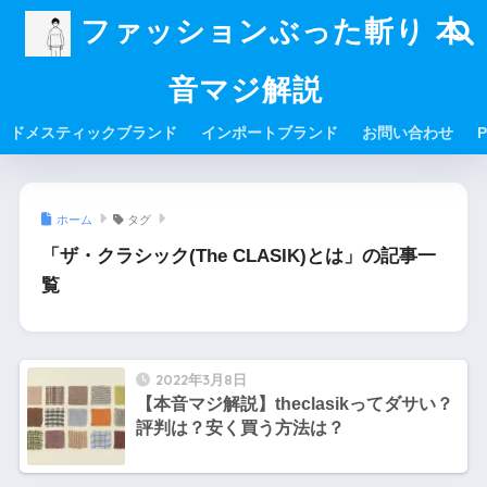
ファッションぶった斬り 本
音マジ解説
ドメスティックブランド
インポートブランド
お問い合わせ
P
ホーム
タグ
「ザ・クラシック(The CLASIK)とは」の記事一
覧
2022年3月8日
【本音マジ解説】theclasikってダサい？
評判は？安く買う方法は？