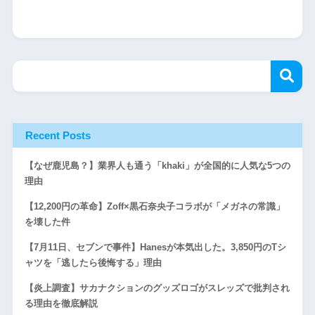
Recent Posts
【なぜ鹿児島？】業界人も通う「khaki」が全国的に人気な5つの
理由
【12,200円の革命】Zoff×黒石奈央子コラボが「メガネの常識」
を壊した件
【7月11日、セブンで事件】Hanesが本気出した。3,850円のTシ
ャツを「逃したら後悔する」理由
【炎上調査】サカナクションのグッズロゴがスレッズで批判され
る理由を徹底解説