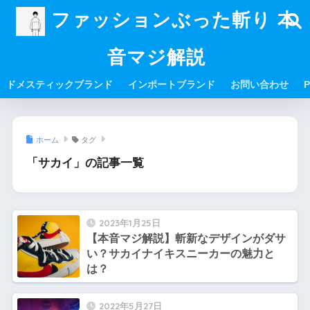
ファッションぶった斬り 本
音マジ解説
ドメスティックブランド
インポートブランド
お問い合わせ
P
ホーム
タグ
「サカイ」の記事一覧
2023年1月25日
【本音マジ解説】斬新なデザインがダサ
い？サカイナイキスニーカーの魅力と
は？
2022年5月27日