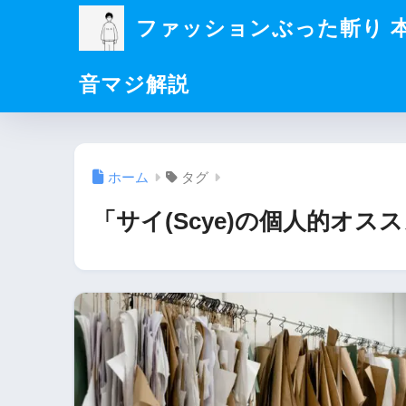
ファッションぶった斬り 
音マジ解説
ホーム
タグ
「サイ(Scye)の個人的オ