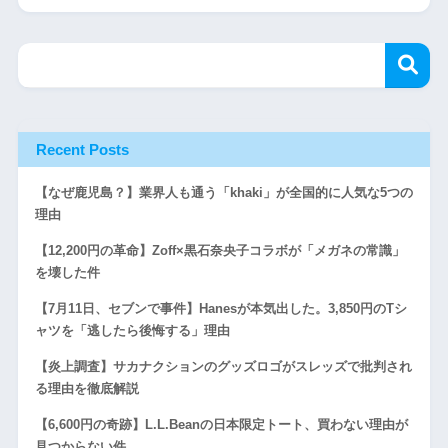
Recent Posts
【なぜ鹿児島？】業界人も通う「khaki」が全国的に人気な5つの
理由
【12,200円の革命】Zoff×黒石奈央子コラボが「メガネの常識」
を壊した件
【7月11日、セブンで事件】Hanesが本気出した。3,850円のTシ
ャツを「逃したら後悔する」理由
【炎上調査】サカナクションのグッズロゴがスレッズで批判され
る理由を徹底解説
【6,600円の奇跡】L.L.Beanの日本限定トート、買わない理由が
見つからない件