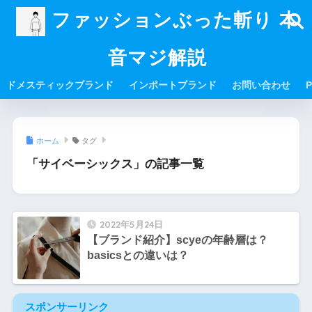
ファッションぶった斬り 本
音マジ解説
ドメスティックブランド
インポートブランド
お問い合わせ
P
ホーム
タグ
「サイベーシックス」の記事一覧
2022年5月24日
【ブランド紹介】scyeの年齢層は？
basicsとの違いは？
スポンサーリンク