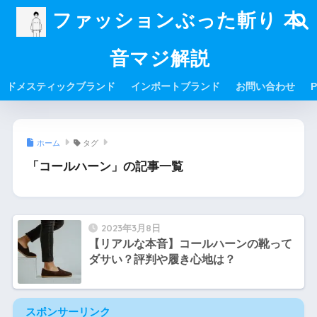
ファッションぶった斬り 本
音マジ解説
ドメスティックブランド
インポートブランド
お問い合わせ
P
ホーム
タグ
「コールハーン」の記事一覧
2023年3月8日
【リアルな本音】コールハーンの靴って
ダサい？評判や履き心地は？
スポンサーリンク