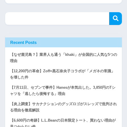
Recent Posts
【なぜ鹿児島？】業界人も通う「khaki」が全国的に人気な5つの
理由
【12,200円の革命】Zoff×黒石奈央子コラボが「メガネの常識」
を壊した件
【7月11日、セブンで事件】Hanesが本気出した。3,850円のTシ
ャツを「逃したら後悔する」理由
【炎上調査】サカナクションのグッズロゴがスレッズで批判され
る理由を徹底解説
【6,600円の奇跡】L.L.Beanの日本限定トート、買わない理由が
見つからない件