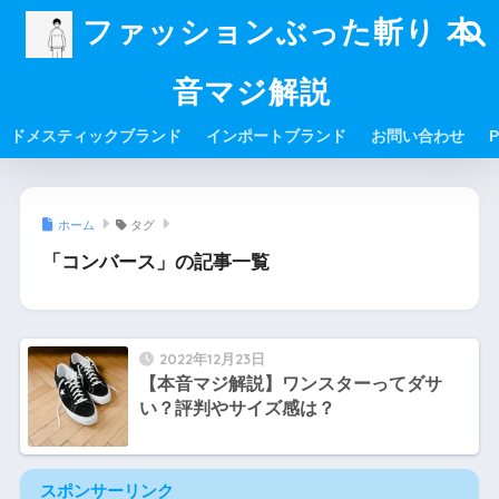
ファッションぶった斬り 本
音マジ解説
ドメスティックブランド
インポートブランド
お問い合わせ
P
ホーム
タグ
「コンバース」の記事一覧
2022年12月23日
【本音マジ解説】ワンスターってダサ
い？評判やサイズ感は？
スポンサーリンク