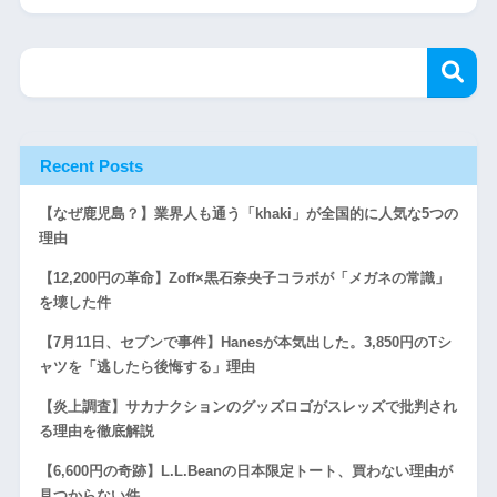
Recent Posts
【なぜ鹿児島？】業界人も通う「khaki」が全国的に人気な5つの
理由
【12,200円の革命】Zoff×黒石奈央子コラボが「メガネの常識」
を壊した件
【7月11日、セブンで事件】Hanesが本気出した。3,850円のTシ
ャツを「逃したら後悔する」理由
【炎上調査】サカナクションのグッズロゴがスレッズで批判され
る理由を徹底解説
【6,600円の奇跡】L.L.Beanの日本限定トート、買わない理由が
見つからない件