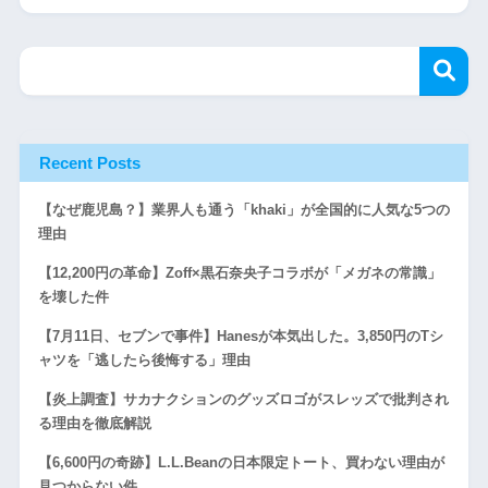
Recent Posts
【なぜ鹿児島？】業界人も通う「khaki」が全国的に人気な5つの
理由
【12,200円の革命】Zoff×黒石奈央子コラボが「メガネの常識」
を壊した件
【7月11日、セブンで事件】Hanesが本気出した。3,850円のTシ
ャツを「逃したら後悔する」理由
【炎上調査】サカナクションのグッズロゴがスレッズで批判され
る理由を徹底解説
【6,600円の奇跡】L.L.Beanの日本限定トート、買わない理由が
見つからない件