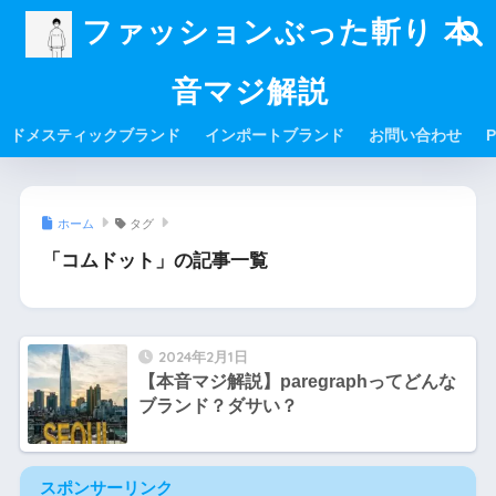
ファッションぶった斬り 本
音マジ解説
ドメスティックブランド
インポートブランド
お問い合わせ
P
ホーム
タグ
「コムドット」の記事一覧
2024年2月1日
【本音マジ解説】paregraphってどんな
ブランド？ダサい？
スポンサーリンク