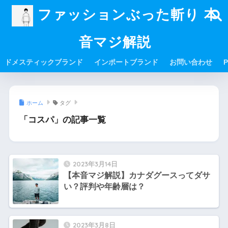
ファッションぶった斬り 本
音マジ解説
ドメスティックブランド
インポートブランド
お問い合わせ
P
ホーム
タグ
「コスパ」の記事一覧
2023年3月14日
【本音マジ解説】カナダグースってダサ
い？評判や年齢層は？
2023年3月8日