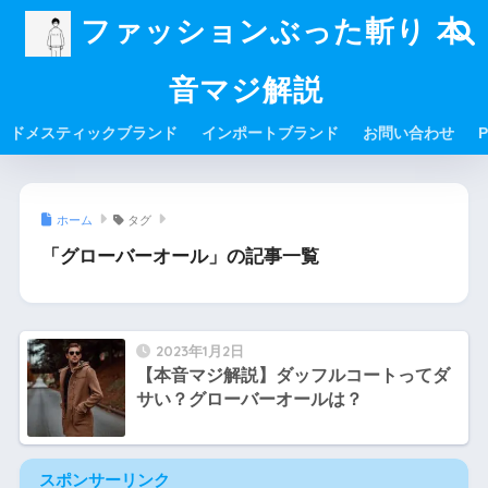
ファッションぶった斬り 本
音マジ解説
ドメスティックブランド
インポートブランド
お問い合わせ
P
ホーム
タグ
「グローバーオール」の記事一覧
2023年1月2日
【本音マジ解説】ダッフルコートってダ
サい？グローバーオールは？
スポンサーリンク