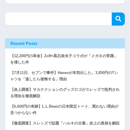
Recent Posts
【12,200円の革命】Zoff×黒石奈央子コラボが「メガネの常識」
を壊した件
【7月11日、セブンで事件】Hanesが本気出した。3,850円のTシ
ャツを「逃したら後悔する」理由
【炎上調査】サカナクションのグッズロゴがスレッズで批判され
る理由を徹底解説
【6,600円の奇跡】L.L.Beanの日本限定トート、買わない理由が
見つからない件
【徹底調査】スレッズで話題「ハルキの古着」炎上の真相を解説