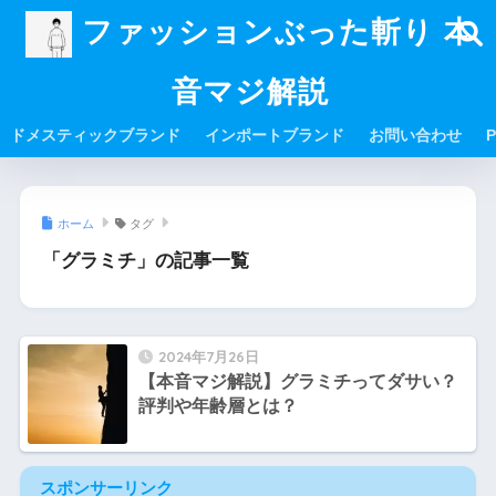
ファッションぶった斬り 本
音マジ解説
ドメスティックブランド
インポートブランド
お問い合わせ
P
ホーム
タグ
「グラミチ」の記事一覧
2024年7月26日
【本音マジ解説】グラミチってダサい？
評判や年齢層とは？
スポンサーリンク