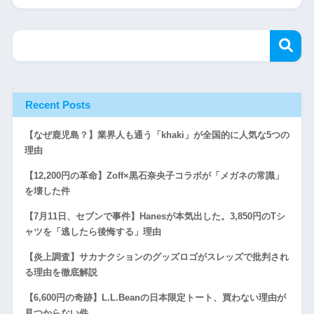
Recent Posts
【なぜ鹿児島？】業界人も通う「khaki」が全国的に人気な5つの
理由
【12,200円の革命】Zoff×黒石奈央子コラボが「メガネの常識」
を壊した件
【7月11日、セブンで事件】Hanesが本気出した。3,850円のTシ
ャツを「逃したら後悔する」理由
【炎上調査】サカナクションのグッズロゴがスレッズで批判され
る理由を徹底解説
【6,600円の奇跡】L.L.Beanの日本限定トート、買わない理由が
見つからない件