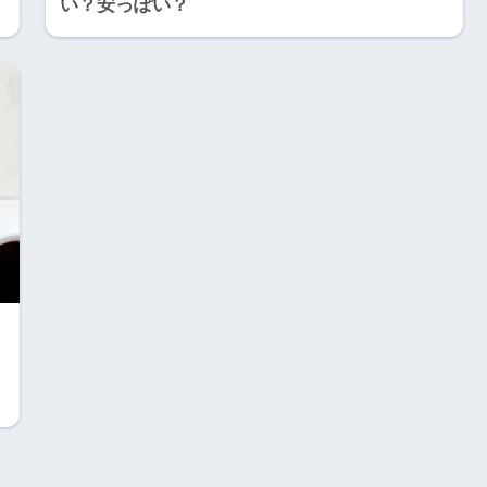
い？安っぽい？