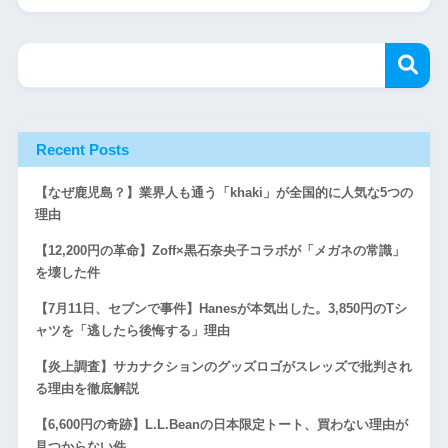
Recent Posts
【なぜ鹿児島？】業界人も通う「khaki」が全国的に人気な5つの
理由
【12,200円の革命】Zoff×黒石奈央子コラボが「メガネの常識」
を壊した件
【7月11日、セブンで事件】Hanesが本気出した。3,850円のTシ
ャツを「逃したら後悔する」理由
【炎上調査】サカナクションのグッズロゴがスレッズで批判され
る理由を徹底解説
【6,600円の奇跡】L.L.Beanの日本限定トート、買わない理由が
見つからない件