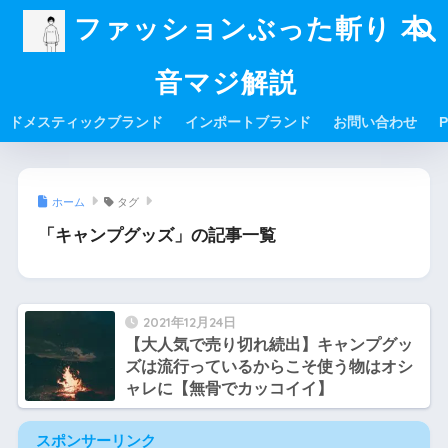
ファッションぶった斬り 本
音マジ解説
ドメスティックブランド
インポートブランド
お問い合わせ
P
ホーム
タグ
「キャンプグッズ」の記事一覧
2021年12月24日
【大人気で売り切れ続出】キャンプグッ
ズは流行っているからこそ使う物はオシ
ャレに【無骨でカッコイイ】
スポンサーリンク