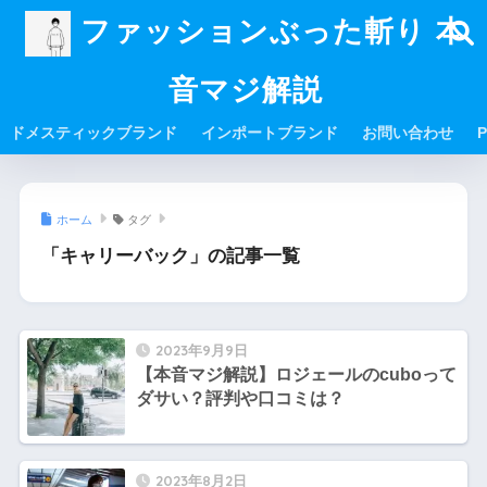
ファッションぶった斬り 本
音マジ解説
ドメスティックブランド
インポートブランド
お問い合わせ
P
ホーム
タグ
「キャリーバック」の記事一覧
2023年9月9日
【本音マジ解説】ロジェールのcuboって
ダサい？評判や口コミは？
2023年8月2日