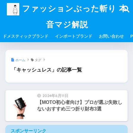
ファッションぶった斬り 本
音マジ解説
ドメスティックブランド
インポートブランド
お問い合わせ
P
ホーム
タグ
「キャッシュレス」の記事一覧
2024年6月11日
【MOTO初心者向け】プロが選ぶ失敗し
ないおすすめ三つ折り財布3選
スポンサーリンク