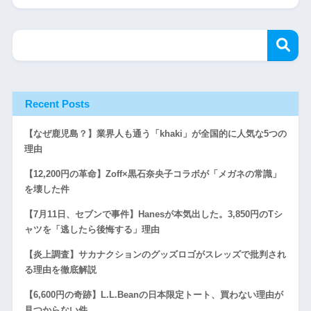
Recent Posts
【なぜ鹿児島？】業界人も通う「khaki」が全国的に人気な5つの
理由
【12,200円の革命】Zoff×黒石奈央子コラボが「メガネの常識」
を壊した件
【7月11日、セブンで事件】Hanesが本気出した。3,850円のTシ
ャツを「逃したら後悔する」理由
【炎上調査】サカナクションのグッズロゴがスレッズで批判され
る理由を徹底解説
【6,600円の奇跡】L.L.Beanの日本限定トート、買わない理由が
見つからない件