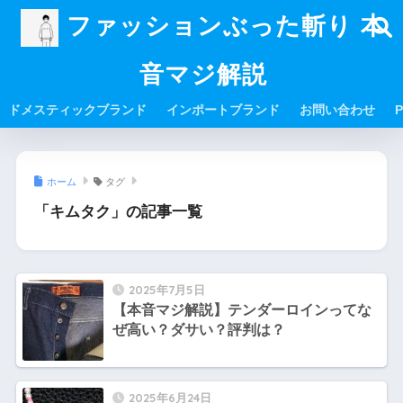
ファッションぶった斬り 本
音マジ解説
ドメスティックブランド
インポートブランド
お問い合わせ
P
ホーム
タグ
「キムタク」の記事一覧
2025年7月5日
【本音マジ解説】テンダーロインってな
ぜ高い？ダサい？評判は？
2025年6月24日