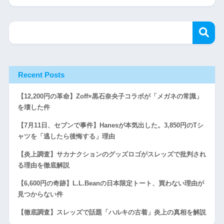
Recent Posts
【12,200円の革命】Zoff×黒石奈央子コラボが「メガネの常識」
を壊した件
【7月11日、セブンで事件】Hanesが本気出した。3,850円のTシ
ャツを「逃したら後悔する」理由
【炎上調査】サカナクションのグッズロゴがスレッズで批判され
る理由を徹底解説
【6,600円の奇跡】L.L.Beanの日本限定トート、買わない理由が
見つからない件
【徹底調査】スレッズで話題「ハルキの古着」炎上の真相を解説