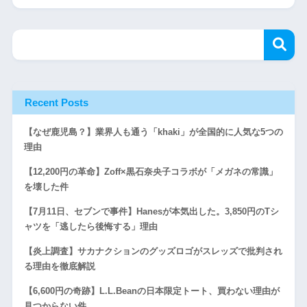
Recent Posts
【なぜ鹿児島？】業界人も通う「khaki」が全国的に人気な5つの
理由
【12,200円の革命】Zoff×黒石奈央子コラボが「メガネの常識」
を壊した件
【7月11日、セブンで事件】Hanesが本気出した。3,850円のTシ
ャツを「逃したら後悔する」理由
【炎上調査】サカナクションのグッズロゴがスレッズで批判され
る理由を徹底解説
【6,600円の奇跡】L.L.Beanの日本限定トート、買わない理由が
見つからない件