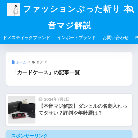
ファッションぶった斬り 本
音マジ解説
ドメスティックブランド
インポートブランド
お問い合わせ
P
ホーム
タグ
「カードケース」の記事一覧
2024年7月2日
【本音マジ解説】ダンヒルの名刺入れっ
てダサい？評判や年齢層は？
スポンサーリンク