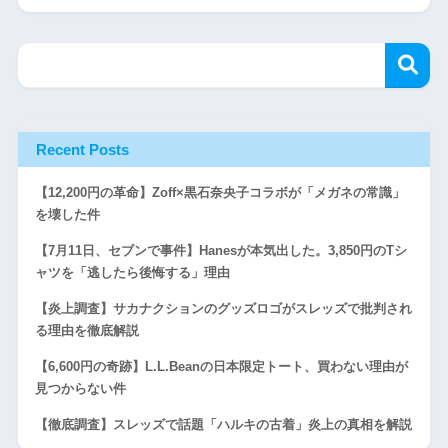
Recent Posts
【12,200円の革命】Zoff×黒石奈央子コラボが「メガネの常識」
を壊した件
【7月11日、セブンで事件】Hanesが本気出した。3,850円のTシ
ャツを「逃したら後悔する」理由
【炎上調査】サカナクションのグッズロゴがスレッズで批判され
る理由を徹底解説
【6,600円の奇跡】L.L.Beanの日本限定トート、買わない理由が
見つからない件
【徹底調査】スレッズで話題「ハルキの古着」炎上の真相を解説