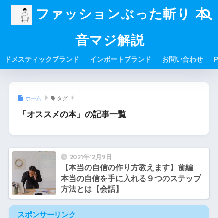
ファッションぶった斬り 本
音マジ解説
ドメスティックブランド
インポートブランド
お問い合わせ
P
ホーム
タグ
「オススメの本」の記事一覧
2021年12月9日
【本当の自信の作り方教えます】前編
本当の自信を手に入れる９つのステップ
方法とは【会話】
スポンサーリンク