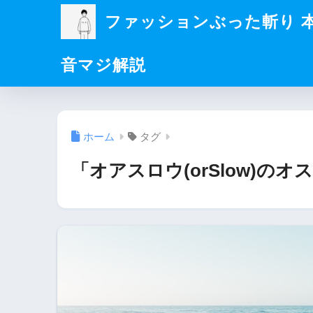
ファッションぶった斬り 
音マジ解説
ホーム
タグ
「オアスロウ(orSlow)の