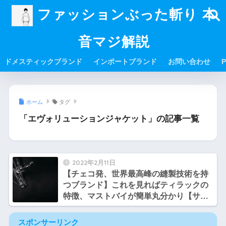
ファッションぶった斬り 本
音マジ解説
ドメスティックブランド
インポートブランド
お問い合わせ
P
ホーム
タグ
「エヴォリューションジャケット」の記事一覧
2022年2月11日
【チェコ発、世界最高峰の縫製技術を持
つブランド】これを見ればティラックの
特徴、マストバイが簡単丸分かり【サト
シとヒロシのファッション談義】
スポンサーリンク