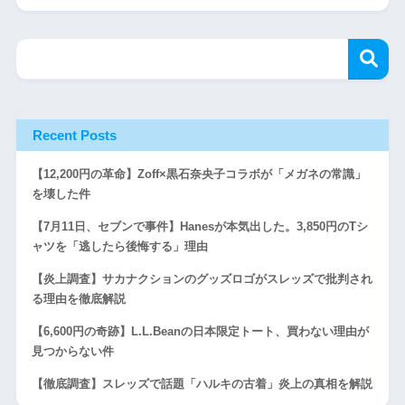
Recent Posts
【12,200円の革命】Zoff×黒石奈央子コラボが「メガネの常識」
を壊した件
【7月11日、セブンで事件】Hanesが本気出した。3,850円のTシ
ャツを「逃したら後悔する」理由
【炎上調査】サカナクションのグッズロゴがスレッズで批判され
る理由を徹底解説
【6,600円の奇跡】L.L.Beanの日本限定トート、買わない理由が
見つからない件
【徹底調査】スレッズで話題「ハルキの古着」炎上の真相を解説