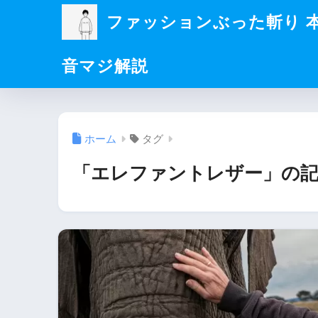
ファッションぶった斬り 
音マジ解説
ホーム
タグ
「エレファントレザー」の記