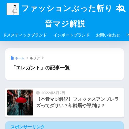
ファッションぶった斬り 本
音マジ解説
ドメスティックブランド
インポートブランド
お問い合わせ
P
ホーム
タグ
「エレガント」の記事一覧
2022年3月2日
【本音マジ解説】フォックスアンブレラ
ズってダサい？年齢層や評判は？
スポンサーリンク