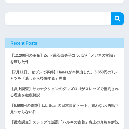
Recent Posts
【12,200円の革命】Zoff×黒石奈央子コラボが「メガネの常識」
を壊した件
【7月11日、セブンで事件】Hanesが本気出した。3,850円のTシ
ャツを「逃したら後悔する」理由
【炎上調査】サカナクションのグッズロゴがスレッズで批判され
る理由を徹底解説
【6,600円の奇跡】L.L.Beanの日本限定トート、買わない理由が
見つからない件
【徹底調査】スレッズで話題「ハルキの古着」炎上の真相を解説