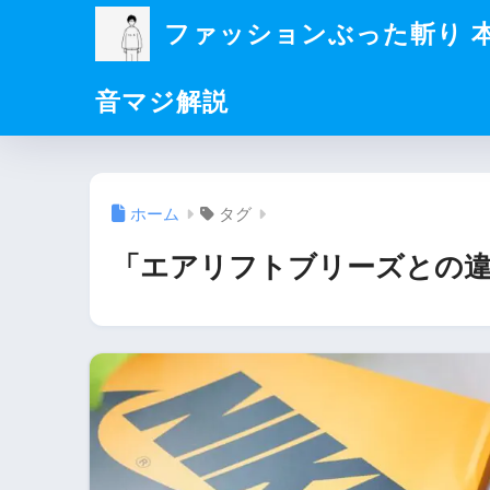
ファッションぶった斬り 
音マジ解説
ホーム
タグ
「エアリフトブリーズとの違