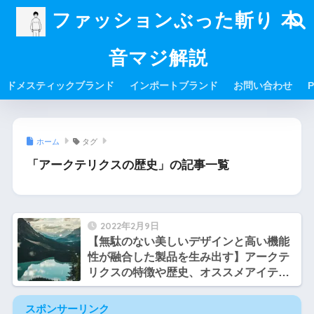
ファッションぶった斬り 本
音マジ解説
ドメスティックブランド
インポートブランド
お問い合わせ
P
ホーム
タグ
「アークテリクスの歴史」の記事一覧
2022年2月9日
【無駄のない美しいデザインと高い機能
性が融合した製品を生み出す】アークテ
リクスの特徴や歴史、オススメアイテム
を紹介【ブランド解説】
スポンサーリンク