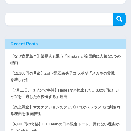
Recent Posts
【なぜ鹿児島？】業界人も通う「khaki」が全国的に人気な5つの
理由
【12,200円の革命】Zoff×黒石奈央子コラボが「メガネの常識」
を壊した件
【7月11日、セブンで事件】Hanesが本気出した。3,850円のTシ
ャツを「逃したら後悔する」理由
【炎上調査】サカナクションのグッズロゴがスレッズで批判され
る理由を徹底解説
【6,600円の奇跡】L.L.Beanの日本限定トート、買わない理由が
見つからない件