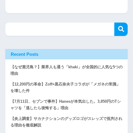
Recent Posts
【なぜ鹿児島？】業界人も通う「khaki」が全国的に人気な5つの
理由
【12,200円の革命】Zoff×黒石奈央子コラボが「メガネの常識」
を壊した件
【7月11日、セブンで事件】Hanesが本気出した。3,850円のTシ
ャツを「逃したら後悔する」理由
【炎上調査】サカナクションのグッズロゴがスレッズで批判され
る理由を徹底解説