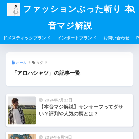
ファッションぶった斬り 本
音マジ解説
ドメスティックブランド
インポートブランド
お問い合わせ
P
ホーム
タグ
「アロハシャツ」の記事一覧
2024年7月23日
【本音マジ解説】サンサーフってダサ
い？評判や人気の柄とは？
2024年6月14日