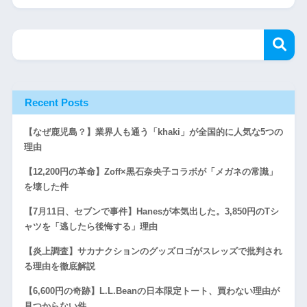
Recent Posts
【なぜ鹿児島？】業界人も通う「khaki」が全国的に人気な5つの
理由
【12,200円の革命】Zoff×黒石奈央子コラボが「メガネの常識」
を壊した件
【7月11日、セブンで事件】Hanesが本気出した。3,850円のTシ
ャツを「逃したら後悔する」理由
【炎上調査】サカナクションのグッズロゴがスレッズで批判され
る理由を徹底解説
【6,600円の奇跡】L.L.Beanの日本限定トート、買わない理由が
見つからない件