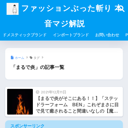
ファッションぶった斬り 本
音マジ解説
ドメスティックブランド
インポートブランド
お問い合わせ
P
ホーム
タグ
「まるで炎」の記事一覧
2021年12月11日
【まるで炎がそこにある！！】「ステッ
ドラーフォーム BEN」これぞまさに目
で見て癒されること間違いなしの【魔法
の加湿器】
スポンサーリンク