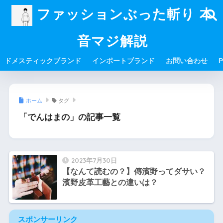
ファッションぶった斬り 本
音マジ解説
ドメスティックブランド
インポートブランド
お問い合わせ
P
ホーム
タグ
「でんはまの」の記事一覧
2023年7月30日
【なんて読むの？】傳濱野ってダサい？
濱野皮革工藝との違いは？
スポンサーリンク