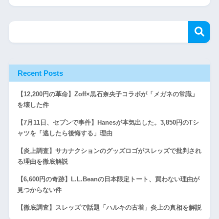
Recent Posts
【12,200円の革命】Zoff×黒石奈央子コラボが「メガネの常識」
を壊した件
【7月11日、セブンで事件】Hanesが本気出した。3,850円のTシ
ャツを「逃したら後悔する」理由
【炎上調査】サカナクションのグッズロゴがスレッズで批判され
る理由を徹底解説
【6,600円の奇跡】L.L.Beanの日本限定トート、買わない理由が
見つからない件
【徹底調査】スレッズで話題「ハルキの古着」炎上の真相を解説