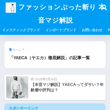
ファッションぶった斬り 本
音マジ解説
ドメスティックブランド
インポートブランド
お問い合わせ
P
ホーム
「YAECA（ヤエカ）徹底解説」の記事一覧
2022年2月16日
【本音マジ解説】YAECAってダサい？年
齢層や評判は？
スポンサーリンク