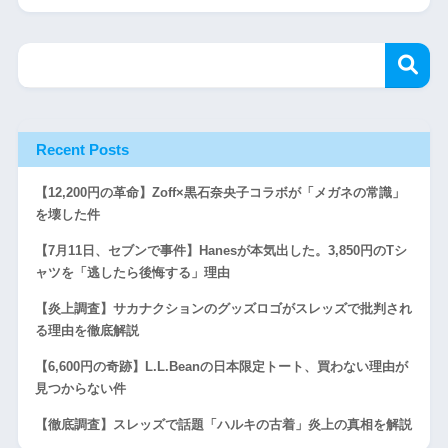
Recent Posts
【12,200円の革命】Zoff×黒石奈央子コラボが「メガネの常識」
を壊した件
【7月11日、セブンで事件】Hanesが本気出した。3,850円のTシ
ャツを「逃したら後悔する」理由
【炎上調査】サカナクションのグッズロゴがスレッズで批判され
る理由を徹底解説
【6,600円の奇跡】L.L.Beanの日本限定トート、買わない理由が
見つからない件
【徹底調査】スレッズで話題「ハルキの古着」炎上の真相を解説