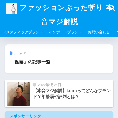
ファッションぶった斬り 本
音マジ解説
ドメスティックブランド
インポートブランド
お問い合わせ
P
ホーム
「襤褸」の記事一覧
2022年1月26日
【本音マジ解説】kuonってどんなブラン
ド？年齢層や評判とは？
スポンサーリンク