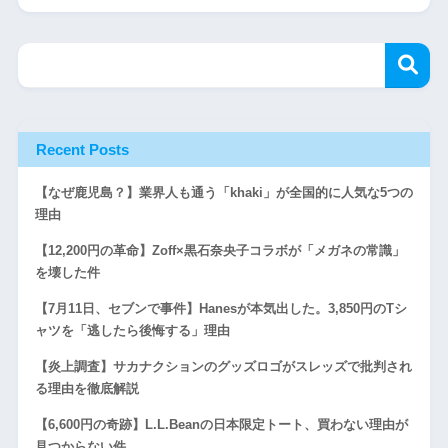
Recent Posts
【なぜ鹿児島？】業界人も通う「khaki」が全国的に人気な5つの
理由
【12,200円の革命】Zoff×黒石奈央子コラボが「メガネの常識」
を壊した件
【7月11日、セブンで事件】Hanesが本気出した。3,850円のTシ
ャツを「逃したら後悔する」理由
【炎上調査】サカナクションのグッズロゴがスレッズで批判され
る理由を徹底解説
【6,600円の奇跡】L.L.Beanの日本限定トート、買わない理由が
見つからない件