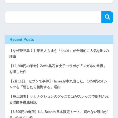
Recent Posts
【なぜ鹿児島？】業界人も通う「khaki」が全国的に人気な5つの
理由
【12,200円の革命】Zoff×黒石奈央子コラボが「メガネの常識」
を壊した件
【7月11日、セブンで事件】Hanesが本気出した。3,850円のTシ
ャツを「逃したら後悔する」理由
【炎上調査】サカナクションのグッズロゴがスレッズで批判され
る理由を徹底解説
【6,600円の奇跡】L.L.Beanの日本限定トート、買わない理由が
見つからない件