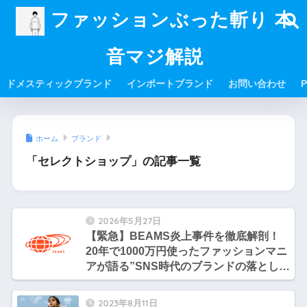
ファッションぶった斬り 本
音マジ解説
ドメスティックブランド
インポートブランド
お問い合わせ
P
ホーム
ブランド
「セレクトショップ」の記事一覧
2026年5月27日
【緊急】BEAMS炎上事件を徹底解剖！
20年で1000万円使ったファッションマニ
アが語る”SNS時代のブランドの落とし
穴”
2023年8月11日