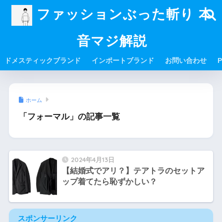
ファッションぶった斬り 本
音マジ解説
ドメスティックブランド
インポートブランド
お問い合わせ
P
ホーム
「フォーマル」の記事一覧
2024年4月13日
【結婚式でアリ？】テアトラのセットア
ップ着てたら恥ずかしい？
スポンサーリンク