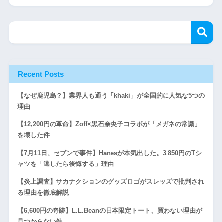
Recent Posts
【なぜ鹿児島？】業界人も通う「khaki」が全国的に人気な5つの
理由
【12,200円の革命】Zoff×黒石奈央子コラボが「メガネの常識」
を壊した件
【7月11日、セブンで事件】Hanesが本気出した。3,850円のTシ
ャツを「逃したら後悔する」理由
【炎上調査】サカナクションのグッズロゴがスレッズで批判され
る理由を徹底解説
【6,600円の奇跡】L.L.Beanの日本限定トート、買わない理由が
見つからない件