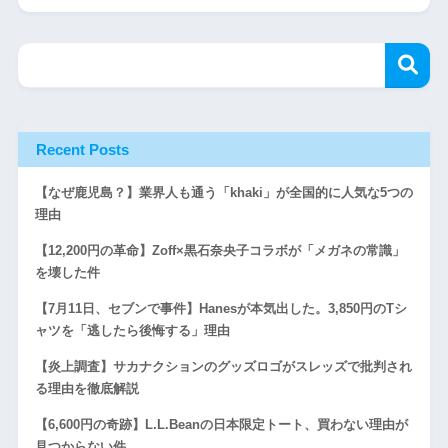
Recent Posts
【なぜ鹿児島？】業界人も通う「khaki」が全国的に人気な5つの
理由
【12,200円の革命】Zoff×黒石奈央子コラボが「メガネの常識」
を壊した件
【7月11日、セブンで事件】Hanesが本気出した。3,850円のTシ
ャツを「逃したら後悔する」理由
【炎上調査】サカナクションのグッズロゴがスレッズで批判され
る理由を徹底解説
【6,600円の奇跡】L.L.Beanの日本限定トート、買わない理由が
見つからない件