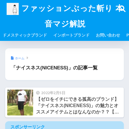
ファッションぶった斬り 本
音マジ解説
ドメスティックブランド
インポートブランド
お問い合わせ
P
ホーム
「ナイスネス(NICENESS)」の記事一覧
2022年2月5日
【ゼロをイチにできる孤高のブランド】
「ナイスネス(NICENESS)」の魅力とオ
ススメアイテムとはなんなのか？？【サ
トシとヒロシのファッション談義】
スポンサーリンク