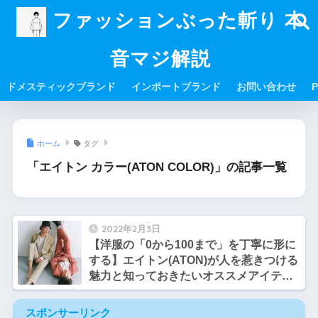
ファッションぶった斬り 本
音マジ解説
ドメスティックブランド
インポートブランド
お問い合わせ
P
ホーム
タグ
「エイトン カラー(ATON COLOR)」の記事一覧
2022年2月3日
【洋服の「0から100まで」を丁寧に形に
する】エイトン(ATON)が人を惹きつける
魅力と知っておきたいオススメアイテム
とは？【ブランド解説】
スポンサーリンク