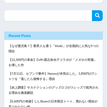
Recent Posts
【なぜ鹿児島？】業界人も通う「khaki」が全国的に人気な5つの
理由
【12,200円の革命】Zoff×黒石奈央子コラボが「メガネの常識」
を壊した件
【7月11日、セブンで事件】Hanesが本気出した。3,850円のTシ
ャツを「逃したら後悔する」理由
【炎上調査】サカナクションのグッズロゴがスレッズで批判され
る理由を徹底解説
【6,600円の奇跡】L.L.Beanの日本限定トート、買わない理由が
見つからない件