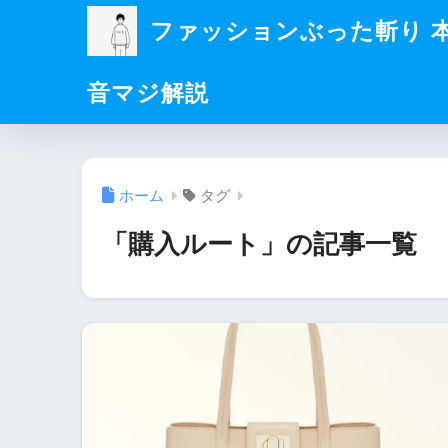
ファッションぶった斬り 
音マジ解説
ホーム
タグ
「購入ルート」の記事一覧