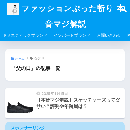
ファッションぶった斬り 本
音マジ解説
ドメスティックブランド
インポートブランド
お問い合わせ
P
ホーム
タグ
「父の日」の記事一覧
2025年9月15日
【本音マジ解説】スケッチャーズってダ
サい？評判や年齢層は？
スポンサーリンク