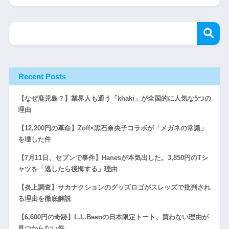
Recent Posts
【なぜ鹿児島？】業界人も通う「khaki」が全国的に人気な5つの
理由
【12,200円の革命】Zoff×黒石奈央子コラボが「メガネの常識」
を壊した件
【7月11日、セブンで事件】Hanesが本気出した。3,850円のTシ
ャツを「逃したら後悔する」理由
【炎上調査】サカナクションのグッズロゴがスレッズで批判され
る理由を徹底解説
【6,600円の奇跡】L.L.Beanの日本限定トート、買わない理由が
見つからない件