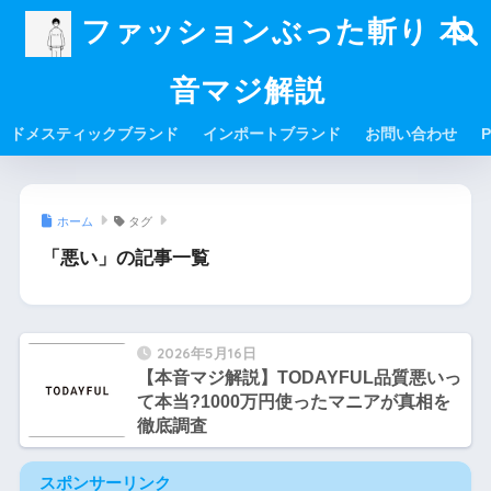
ファッションぶった斬り 本
音マジ解説
ドメスティックブランド
インポートブランド
お問い合わせ
P
ホーム
タグ
「悪い」の記事一覧
2026年5月16日
【本音マジ解説】TODAYFUL品質悪いっ
て本当?1000万円使ったマニアが真相を
徹底調査
スポンサーリンク