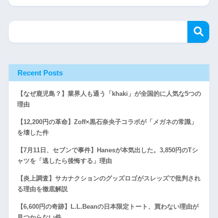
Recent Posts
【なぜ鹿児島？】業界人も通う「khaki」が全国的に人気な5つの
理由
【12,200円の革命】Zoff×黒石奈央子コラボが「メガネの常識」
を壊した件
【7月11日、セブンで事件】Hanesが本気出した。3,850円のTシ
ャツを「逃したら後悔する」理由
【炎上調査】サカナクションのグッズロゴがスレッズで批判され
る理由を徹底解説
【6,600円の奇跡】L.L.Beanの日本限定トート、買わない理由が
見つからない件