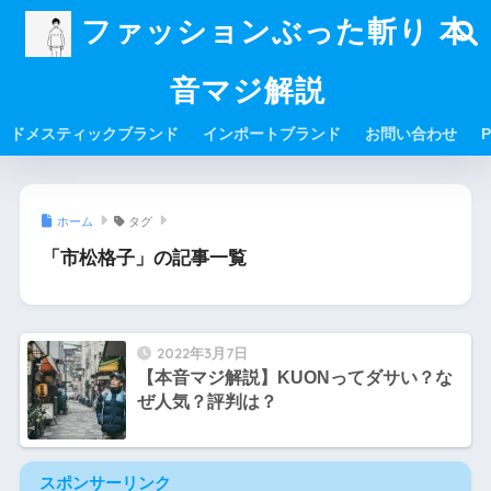
ファッションぶった斬り 本
音マジ解説
ドメスティックブランド
インポートブランド
お問い合わせ
P
ホーム
タグ
「市松格子」の記事一覧
2022年3月7日
【本音マジ解説】KUONってダサい？な
ぜ人気？評判は？
スポンサーリンク