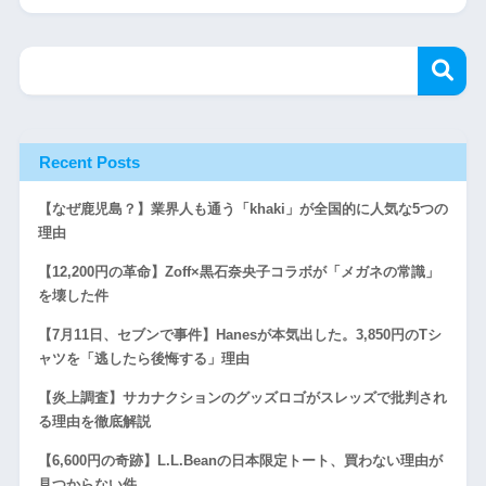
Recent Posts
【なぜ鹿児島？】業界人も通う「khaki」が全国的に人気な5つの
理由
【12,200円の革命】Zoff×黒石奈央子コラボが「メガネの常識」
を壊した件
【7月11日、セブンで事件】Hanesが本気出した。3,850円のTシ
ャツを「逃したら後悔する」理由
【炎上調査】サカナクションのグッズロゴがスレッズで批判され
る理由を徹底解説
【6,600円の奇跡】L.L.Beanの日本限定トート、買わない理由が
見つからない件