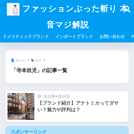
ファッションぶった斬り 本
音マジ解説
ドメスティックブランド
インポートブランド
お問い合わせ
P
ホーム
タグ
「寺本欣児」の記事一覧
2022年4月29日
【ブランド紹介】アナトミカってダサ
い？魅力や評判は？
スポンサーリンク