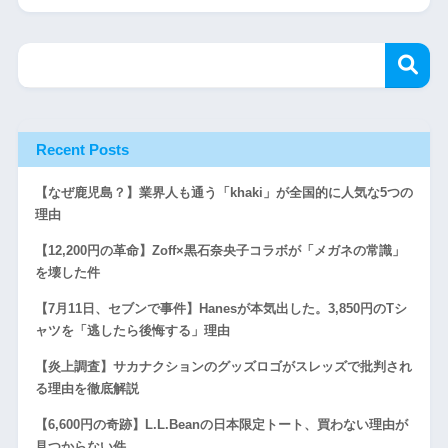
Recent Posts
【なぜ鹿児島？】業界人も通う「khaki」が全国的に人気な5つの
理由
【12,200円の革命】Zoff×黒石奈央子コラボが「メガネの常識」
を壊した件
【7月11日、セブンで事件】Hanesが本気出した。3,850円のTシ
ャツを「逃したら後悔する」理由
【炎上調査】サカナクションのグッズロゴがスレッズで批判され
る理由を徹底解説
【6,600円の奇跡】L.L.Beanの日本限定トート、買わない理由が
見つからない件