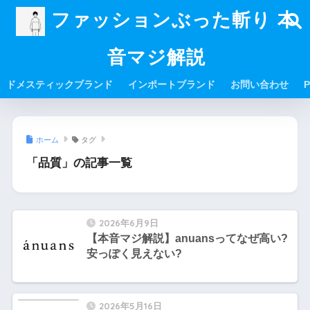
ファッションぶった斬り 本
音マジ解説
ドメスティックブランド
インポートブランド
お問い合わせ
P
ホーム
タグ
「品質」の記事一覧
2026年6月9日
【本音マジ解説】anuansってなぜ高い?
安っぽく見えない?
2026年5月16日