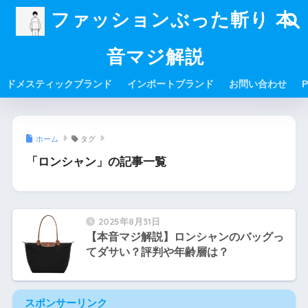
ファッションぶった斬り 本
音マジ解説
ドメスティックブランド
インポートブランド
お問い合わせ
P
ホーム
タグ
「ロンシャン」の記事一覧
2025年8月31日
【本音マジ解説】ロンシャンのバッグっ
てダサい？評判や年齢層は？
スポンサーリンク