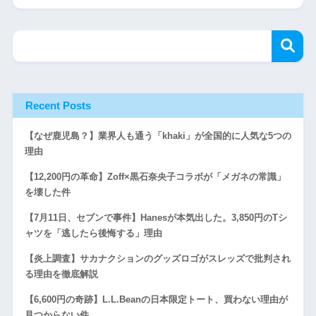
Recent Posts
【なぜ鹿児島？】業界人も通う「khaki」が全国的に人気な5つの
理由
【12,200円の革命】Zoff×黒石奈央子コラボが「メガネの常識」
を壊した件
【7月11日、セブンで事件】Hanesが本気出した。3,850円のTシ
ャツを「逃したら後悔する」理由
【炎上調査】サカナクションのグッズロゴがスレッズで批判され
る理由を徹底解説
【6,600円の奇跡】L.L.Beanの日本限定トート、買わない理由が
見つからない件