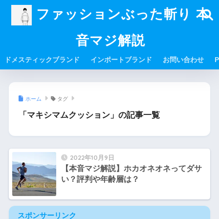
ファッションぶった斬り 本
音マジ解説
ドメスティックブランド
インポートブランド
お問い合わせ
P
ホーム
タグ
「マキシマムクッション」の記事一覧
2022年10月9日
【本音マジ解説】ホカオネオネってダサ
い？評判や年齢層は？
スポンサーリンク