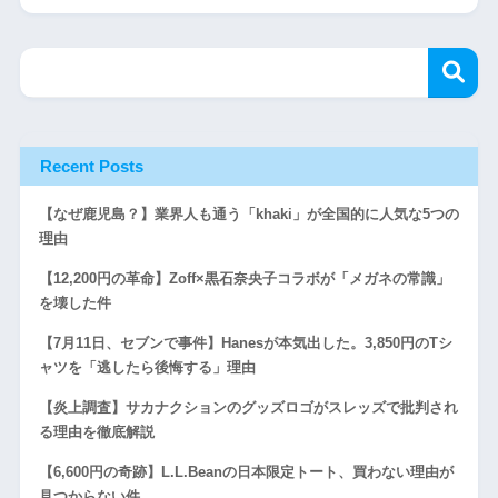
Recent Posts
【なぜ鹿児島？】業界人も通う「khaki」が全国的に人気な5つの
理由
【12,200円の革命】Zoff×黒石奈央子コラボが「メガネの常識」
を壊した件
【7月11日、セブンで事件】Hanesが本気出した。3,850円のTシ
ャツを「逃したら後悔する」理由
【炎上調査】サカナクションのグッズロゴがスレッズで批判され
る理由を徹底解説
【6,600円の奇跡】L.L.Beanの日本限定トート、買わない理由が
見つからない件