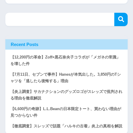
Recent Posts
【12,200円の革命】Zoff×黒石奈央子コラボが「メガネの常識」
を壊した件
【7月11日、セブンで事件】Hanesが本気出した。3,850円のTシ
ャツを「逃したら後悔する」理由
【炎上調査】サカナクションのグッズロゴがスレッズで批判され
る理由を徹底解説
【6,600円の奇跡】L.L.Beanの日本限定トート、買わない理由が
見つからない件
【徹底調査】スレッズで話題「ハルキの古着」炎上の真相を解説