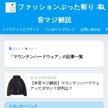
ファッションぶった斬り 本
音マジ解説
ドメスティックブランド
インポートブランド
お問い合わせ
P
ホーム
タグ
「マウンテンハードウェア」の記事一覧
2025年9月23日
【本音マジ解説】マウンテンハードウェ
アってダサい？評判は？
スポンサーリンク